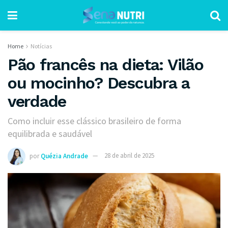
Home
Notícias
Pão francês na dieta: Vilão
ou mocinho? Descubra a
verdade
Como incluir esse clássico brasileiro de forma
equilibrada e saudável
por
Quézia Andrade
28 de abril de 2025