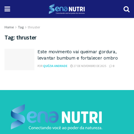
Home
Tag
thruster
Tag:
thruster
Este movimento vai queimar gordura,
levantar bumbum e fortalecer ombro
POR
QUÉZIA ANDRADE
27 DE NOVEMBRO DE 2025
0