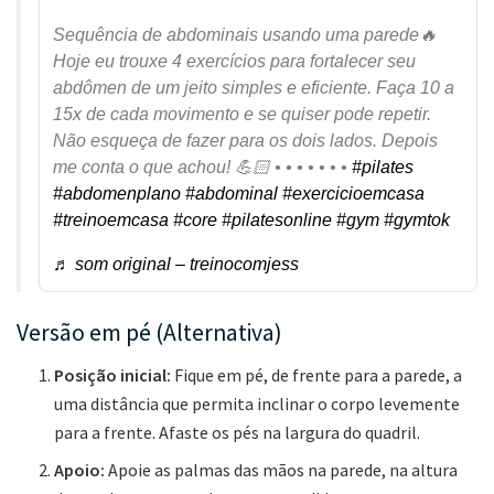
Sequência de abdominais usando uma parede🔥
Hoje eu trouxe 4 exercícios para fortalecer seu
abdômen de um jeito simples e eficiente. Faça 10 a
15x de cada movimento e se quiser pode repetir.
Não esqueça de fazer para os dois lados. Depois
me conta o que achou! 💪🏻 • • • • • • •
#pilates
#abdomenplano
#abdominal
#exercicioemcasa
#treinoemcasa
#core
#pilatesonline
#gym
#gymtok
♬ som original – treinocomjess
Versão em pé (Alternativa)
Posição inicial:
Fique em pé, de frente para a parede, a
uma distância que permita inclinar o corpo levemente
para a frente. Afaste os pés na largura do quadril.
Apoio:
Apoie as palmas das mãos na parede, na altura