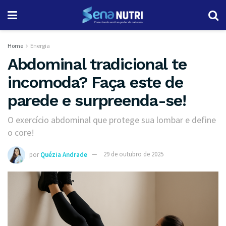
Home
Energia
Abdominal tradicional te
incomoda? Faça este de
parede e surpreenda-se!
O exercício abdominal que protege sua lombar e define
o core!
por
Quézia Andrade
29 de outubro de 2025